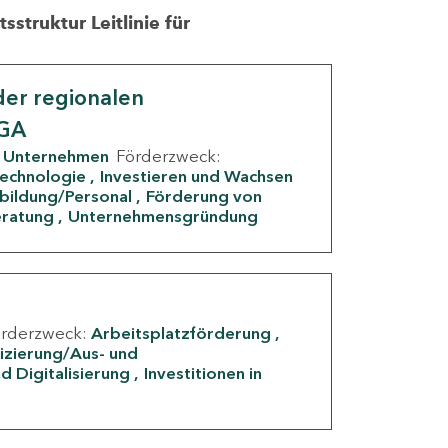
struktur Leitlinie für
er regionalen
IGA
Unternehmen
Förderzweck:
Technologie
Investieren und Wachsen
rbildung/Personal
Förderung von
eratung
Unternehmensgründung
örderzweck:
Arbeitsplatzförderung
fizierung/Aus- und
d Digitalisierung
Investitionen in
g