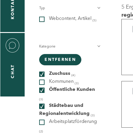
KONTAKT
5 Er
Typ
gen
regi
Webcontent, Artikel
n
(5)
Kategorie
ENTFERNEN
CHAT
icecenter
Zuschuss
(4)
Kommunen
(3)
Öffentliche Kunden
taktformular
(3)
Städtebau und
Regionalentwicklung
(3)
Arbeitsplatzförderung
erportal
(2)