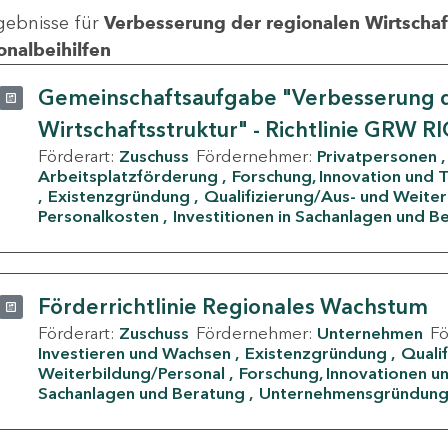
gebnisse für
Verbesserung der regionalen Wirtschafts
onalbeihilfen
Gemeinschaftsaufgabe "Verbesserung d
Wirtschaftsstruktur" - Richtlinie GRW R
Förderart:
Zuschuss
Fördernehmer:
Privatpersonen
Arbeitsplatzförderung
Forschung, Innovation und 
Existenzgründung
Qualifizierung/Aus- und Weite
Personalkosten
Investitionen in Sachanlagen und B
Förderrichtlinie Regionales Wachstum
Förderart:
Zuschuss
Fördernehmer:
Unternehmen
F
Investieren und Wachsen
Existenzgründung
Quali
Weiterbildung/Personal
Forschung, Innovationen un
Sachanlagen und Beratung
Unternehmensgründun