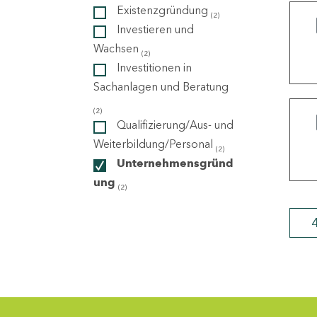
Existenzgründung
(2)
Investieren und
ndorte
Wachsen
(2)
Investitionen in
Sachanlagen und Beratung
(2)
Qualifizierung/Aus- und
Weiterbildung/Personal
(2)
Unternehmensgründ
ung
(2)