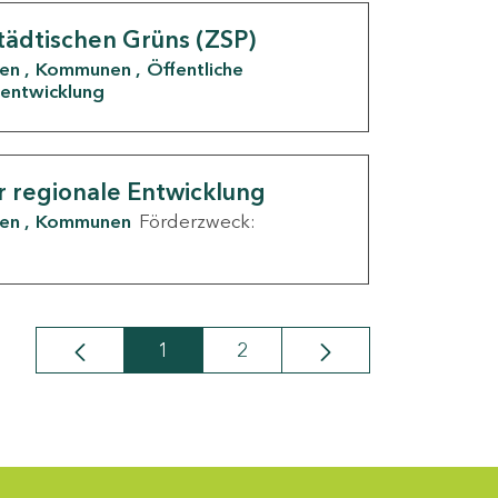
tädtischen Grüns (ZSP)
den
Kommunen
Öffentliche
entwicklung
r regionale Entwicklung
den
Kommunen
Förderzweck:
1
2
Seite
Seite