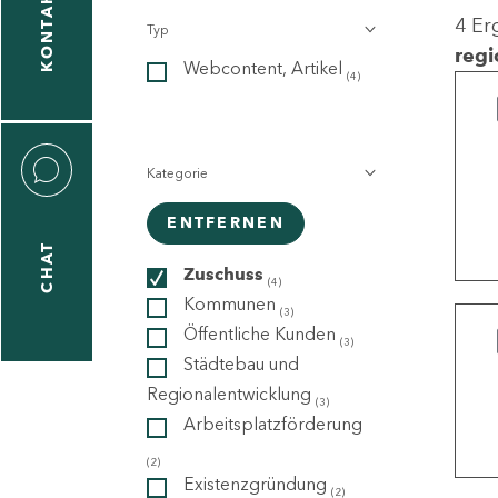
KONTAKT
4 Er
Typ
gen
regi
Webcontent, Artikel
n
(4)
Kategorie
ENTFERNEN
CHAT
icecenter
Zuschuss
(4)
Kommunen
(3)
Öffentliche Kunden
(3)
taktformular
Städtebau und
Regionalentwicklung
(3)
Arbeitsplatzförderung
erportal
(2)
Existenzgründung
(2)