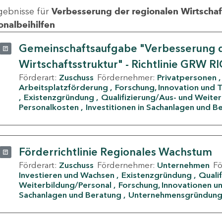
gebnisse für
Verbesserung der regionalen Wirtschafts
onalbeihilfen
Gemeinschaftsaufgabe "Verbesserung d
Wirtschaftsstruktur" - Richtlinie GRW R
Förderart:
Zuschuss
Fördernehmer:
Privatpersonen
Arbeitsplatzförderung
Forschung, Innovation und 
Existenzgründung
Qualifizierung/Aus- und Weite
Personalkosten
Investitionen in Sachanlagen und B
Förderrichtlinie Regionales Wachstum
Förderart:
Zuschuss
Fördernehmer:
Unternehmen
F
Investieren und Wachsen
Existenzgründung
Quali
Weiterbildung/Personal
Forschung, Innovationen un
Sachanlagen und Beratung
Unternehmensgründun