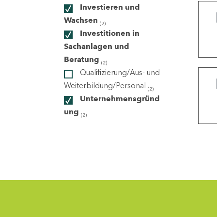
Investieren und
Wachsen
(2)
ndorte
Investitionen in
Sachanlagen und
Beratung
(2)
Qualifizierung/Aus- und
Weiterbildung/Personal
(2)
Unternehmensgründ
ung
(2)