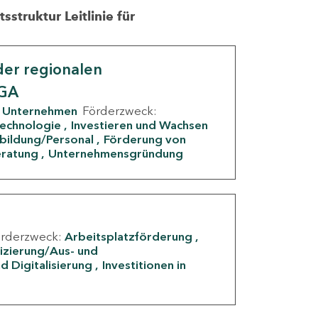
struktur Leitlinie für
er regionalen
IGA
Unternehmen
Förderzweck:
Technologie
Investieren und Wachsen
rbildung/Personal
Förderung von
eratung
Unternehmensgründung
örderzweck:
Arbeitsplatzförderung
fizierung/Aus- und
d Digitalisierung
Investitionen in
g