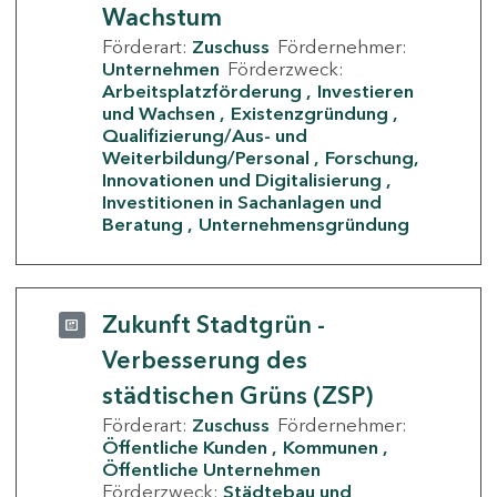
Wachstum
Förderart:
Zuschuss
Fördernehmer:
Unternehmen
Förderzweck:
Arbeitsplatzförderung
Investieren
und Wachsen
Existenzgründung
Qualifizierung/Aus- und
Weiterbildung/Personal
Forschung,
Innovationen und Digitalisierung
Investitionen in Sachanlagen und
Beratung
Unternehmensgründung
Zukunft Stadtgrün -
Verbesserung des
städtischen Grüns (ZSP)
Förderart:
Zuschuss
Fördernehmer:
Öffentliche Kunden
Kommunen
Öffentliche Unternehmen
Förderzweck:
Städtebau und