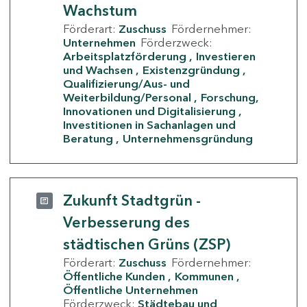
Wachstum
Förderart:
Zuschuss
Fördernehmer:
Unternehmen
Förderzweck:
Arbeitsplatzförderung
Investieren
und Wachsen
Existenzgründung
Qualifizierung/Aus- und
Weiterbildung/Personal
Forschung,
Innovationen und Digitalisierung
Investitionen in Sachanlagen und
Beratung
Unternehmensgründung
Zukunft Stadtgrün -
Verbesserung des
städtischen Grüns (ZSP)
Förderart:
Zuschuss
Fördernehmer:
Öffentliche Kunden
Kommunen
Öffentliche Unternehmen
Förderzweck:
Städtebau und