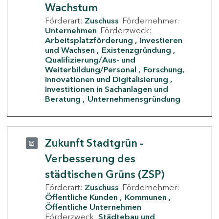
Wachstum
Förderart:
Zuschuss
Fördernehmer:
Unternehmen
Förderzweck:
Arbeitsplatzförderung
Investieren
und Wachsen
Existenzgründung
Qualifizierung/Aus- und
Weiterbildung/Personal
Forschung,
Innovationen und Digitalisierung
Investitionen in Sachanlagen und
Beratung
Unternehmensgründung
Zukunft Stadtgrün -
Verbesserung des
städtischen Grüns (ZSP)
Förderart:
Zuschuss
Fördernehmer:
Öffentliche Kunden
Kommunen
Öffentliche Unternehmen
Förderzweck:
Städtebau und