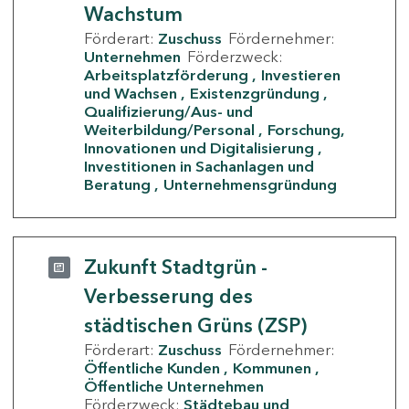
Wachstum
Förderart:
Zuschuss
Fördernehmer:
Unternehmen
Förderzweck:
Arbeitsplatzförderung
Investieren
und Wachsen
Existenzgründung
Qualifizierung/Aus- und
Weiterbildung/Personal
Forschung,
Innovationen und Digitalisierung
Investitionen in Sachanlagen und
Beratung
Unternehmensgründung
Zukunft Stadtgrün -
Verbesserung des
städtischen Grüns (ZSP)
Förderart:
Zuschuss
Fördernehmer:
Öffentliche Kunden
Kommunen
Öffentliche Unternehmen
Förderzweck:
Städtebau und