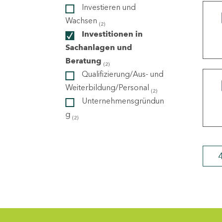
Investieren und
Wachsen
(2)
ndorte
Investitionen in
Sachanlagen und
Beratung
(2)
Qualifizierung/Aus- und
Weiterbildung/Personal
(2)
Unternehmensgründun
g
(2)