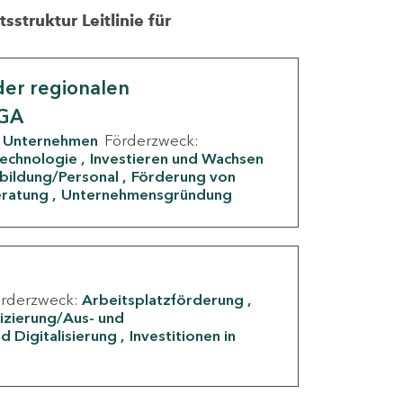
struktur Leitlinie für
er regionalen
IGA
Unternehmen
Förderzweck:
Technologie
Investieren und Wachsen
rbildung/Personal
Förderung von
eratung
Unternehmensgründung
örderzweck:
Arbeitsplatzförderung
fizierung/Aus- und
d Digitalisierung
Investitionen in
g