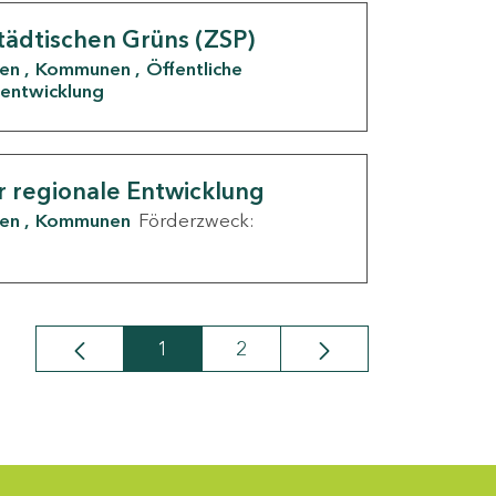
tädtischen Grüns (ZSP)
den
Kommunen
Öffentliche
entwicklung
r regionale Entwicklung
den
Kommunen
Förderzweck:
1
2
Seite
Seite