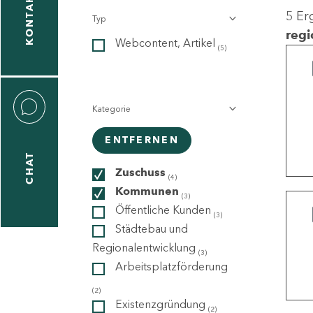
KONTAKT
5 Er
Typ
gen
regi
Webcontent, Artikel
n
(5)
Kategorie
ENTFERNEN
CHAT
icecenter
Zuschuss
(4)
Kommunen
(3)
Öffentliche Kunden
(3)
taktformular
Städtebau und
Regionalentwicklung
(3)
Arbeitsplatzförderung
erportal
(2)
Existenzgründung
(2)