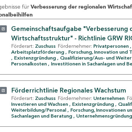
gebnisse für
Verbesserung der regionalen Wirtschafts
onalbeihilfen
Gemeinschaftsaufgabe "Verbesserung d
Wirtschaftsstruktur" - Richtlinie GRW R
Förderart:
Zuschuss
Fördernehmer:
Privatpersonen
Arbeitsplatzförderung
Forschung, Innovation und 
Existenzgründung
Qualifizierung/Aus- und Weite
Personalkosten
Investitionen in Sachanlagen und B
Förderrichtlinie Regionales Wachstum
Förderart:
Zuschuss
Fördernehmer:
Unternehmen
F
Investieren und Wachsen
Existenzgründung
Quali
Weiterbildung/Personal
Forschung, Innovationen un
Sachanlagen und Beratung
Unternehmensgründun