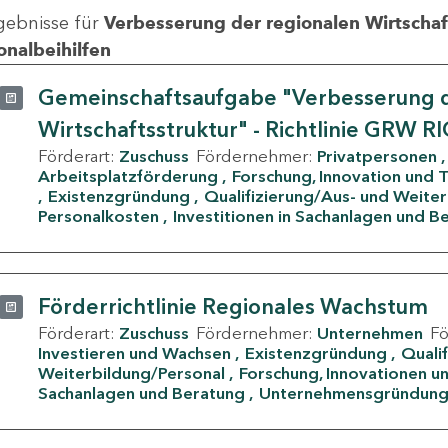
gebnisse für
Verbesserung der regionalen Wirtschafts
onalbeihilfen
Gemeinschaftsaufgabe "Verbesserung d
Wirtschaftsstruktur" - Richtlinie GRW R
Förderart:
Zuschuss
Fördernehmer:
Privatpersonen
Arbeitsplatzförderung
Forschung, Innovation und 
Existenzgründung
Qualifizierung/Aus- und Weite
Personalkosten
Investitionen in Sachanlagen und B
Förderrichtlinie Regionales Wachstum
Förderart:
Zuschuss
Fördernehmer:
Unternehmen
F
Investieren und Wachsen
Existenzgründung
Quali
Weiterbildung/Personal
Forschung, Innovationen un
Sachanlagen und Beratung
Unternehmensgründun