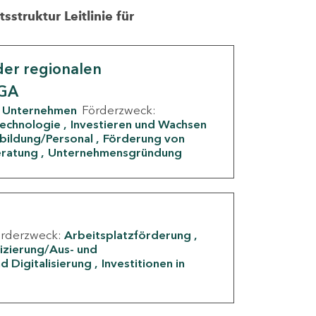
struktur Leitlinie für
er regionalen
IGA
Unternehmen
Förderzweck:
Technologie
Investieren und Wachsen
rbildung/Personal
Förderung von
eratung
Unternehmensgründung
örderzweck:
Arbeitsplatzförderung
fizierung/Aus- und
d Digitalisierung
Investitionen in
g