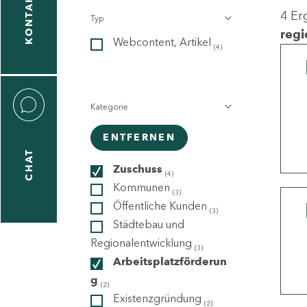
KONTAKT
4 Er
Typ
gen
regi
Webcontent, Artikel
n
(4)
Kategorie
ENTFERNEN
CHAT
icecenter
Zuschuss
(4)
Kommunen
(3)
Öffentliche Kunden
(3)
taktformular
Städtebau und
Regionalentwicklung
(3)
Arbeitsplatzförderun
g
erportal
(2)
Existenzgründung
(2)