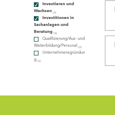
Investieren und
Wachsen
(2)
ndorte
Investitionen in
Sachanlagen und
Beratung
(2)
Qualifizierung/Aus- und
Weiterbildung/Personal
(2)
Unternehmensgründun
g
(2)