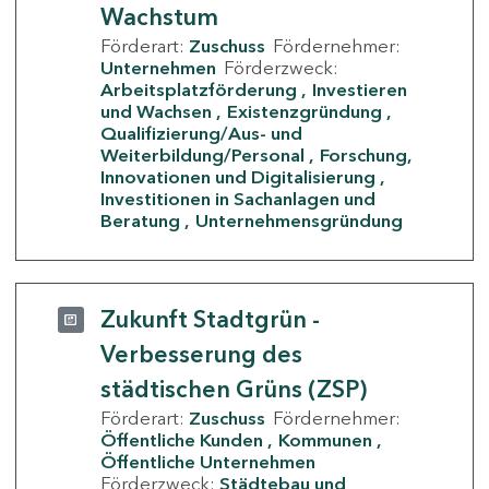
Wachstum
Förderart:
Zuschuss
Fördernehmer:
Unternehmen
Förderzweck:
Arbeitsplatzförderung
Investieren
und Wachsen
Existenzgründung
Qualifizierung/Aus- und
Weiterbildung/Personal
Forschung,
Innovationen und Digitalisierung
Investitionen in Sachanlagen und
Beratung
Unternehmensgründung
Zukunft Stadtgrün -
Verbesserung des
städtischen Grüns (ZSP)
Förderart:
Zuschuss
Fördernehmer:
Öffentliche Kunden
Kommunen
Öffentliche Unternehmen
Förderzweck:
Städtebau und