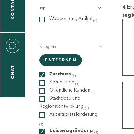
KONTAKT
4 Er
Typ
gen
regi
Webcontent, Artikel
n
(4)
Kategorie
ENTFERNEN
CHAT
icecenter
Zuschuss
(4)
Kommunen
(3)
Öffentliche Kunden
(3)
taktformular
Städtebau und
Regionalentwicklung
(3)
Arbeitsplatzförderung
erportal
(2)
Existenzgründung
(2)