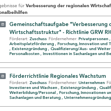
gebnisse für
Verbesserung der regionalen Wirtschafts
onalbeihilfen
Gemeinschaftsaufgabe "Verbesserung d
Wirtschaftsstruktur" - Richtlinie GRW R
Förderart:
Zuschuss
Fördernehmer:
Privatpersonen
Arbeitsplatzförderung
Forschung, Innovation und 
Existenzgründung
Qualifizierung/Aus- und Weite
Personalkosten
Investitionen in Sachanlagen und B
Förderrichtlinie Regionales Wachstum
Förderart:
Zuschuss
Fördernehmer:
Unternehmen
F
Investieren und Wachsen
Existenzgründung
Quali
Weiterbildung/Personal
Forschung, Innovationen un
Sachanlagen und Beratung
Unternehmensgründun