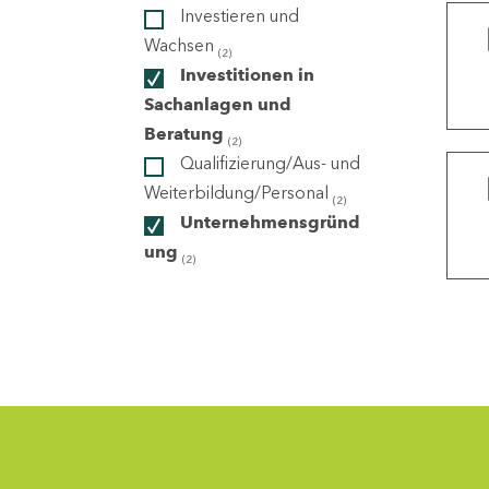
Investieren und
Wachsen
(2)
ndorte
Investitionen in
Sachanlagen und
Beratung
(2)
Qualifizierung/Aus- und
Weiterbildung/Personal
(2)
Unternehmensgründ
ung
(2)