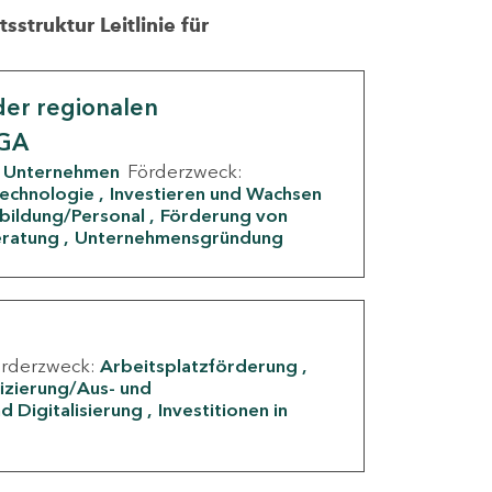
struktur Leitlinie für
er regionalen
IGA
Unternehmen
Förderzweck:
Technologie
Investieren und Wachsen
rbildung/Personal
Förderung von
eratung
Unternehmensgründung
örderzweck:
Arbeitsplatzförderung
fizierung/Aus- und
d Digitalisierung
Investitionen in
g