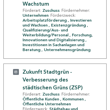
Wachstum
Förderart:
Zuschuss
Fördernehmer:
Unternehmen
Förderzweck:
Arbeitsplatzförderung
Investieren
und Wachsen
Existenzgründung
Qualifizierung/Aus- und
Weiterbildung/Personal
Forschung,
Innovationen und Digitalisierung
Investitionen in Sachanlagen und
Beratung
Unternehmensgründung
Zukunft Stadtgrün -
Verbesserung des
städtischen Grüns (ZSP)
Förderart:
Zuschuss
Fördernehmer:
Öffentliche Kunden
Kommunen
Öffentliche Unternehmen
Förderzweck:
Städtebau und