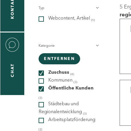
KONTAKT
5 Er
Typ
gen
regi
Webcontent, Artikel
n
(5)
Kategorie
ENTFERNEN
CHAT
icecenter
Zuschuss
(4)
Kommunen
(3)
Öffentliche Kunden
taktformular
(3)
Städtebau und
Regionalentwicklung
(3)
Arbeitsplatzförderung
erportal
(2)