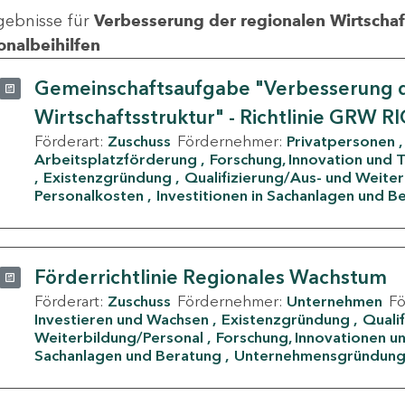
gebnisse für
Verbesserung der regionalen Wirtschafts
onalbeihilfen
Gemeinschaftsaufgabe "Verbesserung d
Wirtschaftsstruktur" - Richtlinie GRW R
Förderart:
Zuschuss
Fördernehmer:
Privatpersonen
Arbeitsplatzförderung
Forschung, Innovation und 
Existenzgründung
Qualifizierung/Aus- und Weite
Personalkosten
Investitionen in Sachanlagen und B
Förderrichtlinie Regionales Wachstum
Förderart:
Zuschuss
Fördernehmer:
Unternehmen
F
Investieren und Wachsen
Existenzgründung
Quali
Weiterbildung/Personal
Forschung, Innovationen un
Sachanlagen und Beratung
Unternehmensgründun