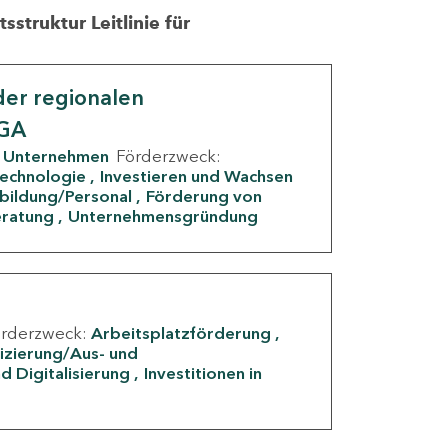
struktur Leitlinie für
er regionalen
IGA
Unternehmen
Förderzweck:
Technologie
Investieren und Wachsen
rbildung/Personal
Förderung von
eratung
Unternehmensgründung
örderzweck:
Arbeitsplatzförderung
fizierung/Aus- und
d Digitalisierung
Investitionen in
g