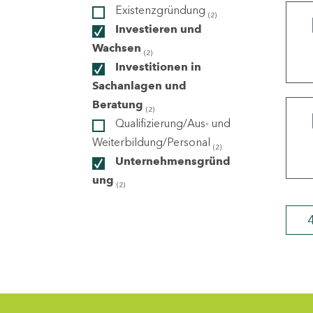
Existenzgründung
(2)
Investieren und
ndorte
Wachsen
(2)
Investitionen in
Sachanlagen und
Beratung
(2)
Qualifizierung/Aus- und
Weiterbildung/Personal
(2)
Unternehmensgründ
ung
(2)