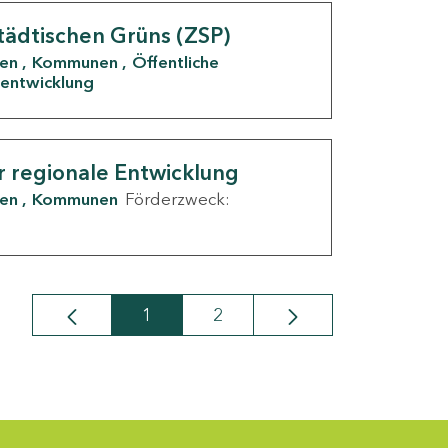
tädtischen Grüns (ZSP)
den
Kommunen
Öffentliche
entwicklung
r regionale Entwicklung
den
Kommunen
Förderzweck:
1
2
Seite
Seite