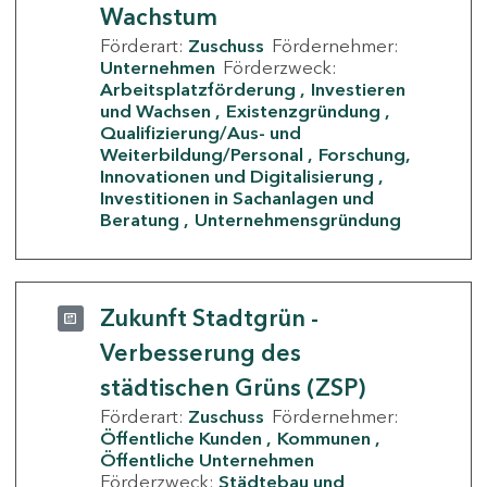
Wachstum
Förderart:
Zuschuss
Fördernehmer:
Unternehmen
Förderzweck:
Arbeitsplatzförderung
Investieren
und Wachsen
Existenzgründung
Qualifizierung/Aus- und
Weiterbildung/Personal
Forschung,
Innovationen und Digitalisierung
Investitionen in Sachanlagen und
Beratung
Unternehmensgründung
Zukunft Stadtgrün -
Verbesserung des
städtischen Grüns (ZSP)
Förderart:
Zuschuss
Fördernehmer:
Öffentliche Kunden
Kommunen
Öffentliche Unternehmen
Förderzweck:
Städtebau und