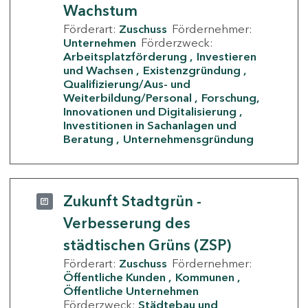
Wachstum
Förderart:
Zuschuss
Fördernehmer:
Unternehmen
Förderzweck:
Arbeitsplatzförderung
Investieren
und Wachsen
Existenzgründung
Qualifizierung/Aus- und
Weiterbildung/Personal
Forschung,
Innovationen und Digitalisierung
Investitionen in Sachanlagen und
Beratung
Unternehmensgründung
Zukunft Stadtgrün -
Verbesserung des
städtischen Grüns (ZSP)
Förderart:
Zuschuss
Fördernehmer:
Öffentliche Kunden
Kommunen
Öffentliche Unternehmen
Förderzweck:
Städtebau und