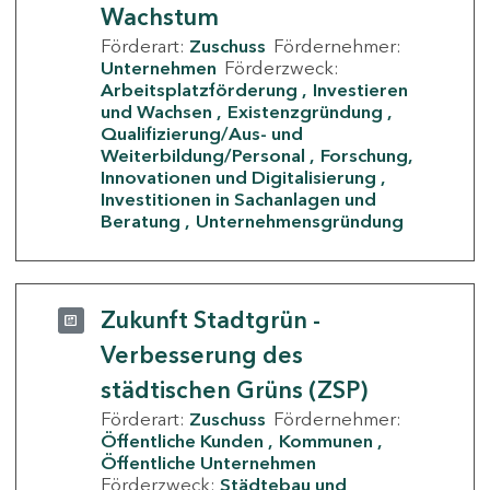
Wachstum
Förderart:
Zuschuss
Fördernehmer:
Unternehmen
Förderzweck:
Arbeitsplatzförderung
Investieren
und Wachsen
Existenzgründung
Qualifizierung/Aus- und
Weiterbildung/Personal
Forschung,
Innovationen und Digitalisierung
Investitionen in Sachanlagen und
Beratung
Unternehmensgründung
Zukunft Stadtgrün -
Verbesserung des
städtischen Grüns (ZSP)
Förderart:
Zuschuss
Fördernehmer:
Öffentliche Kunden
Kommunen
Öffentliche Unternehmen
Förderzweck:
Städtebau und