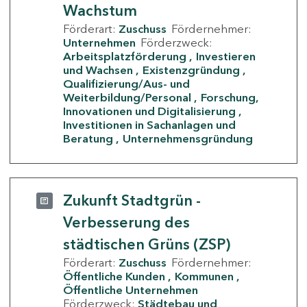
Wachstum
Förderart:
Zuschuss
Fördernehmer:
Unternehmen
Förderzweck:
Arbeitsplatzförderung
Investieren
und Wachsen
Existenzgründung
Qualifizierung/Aus- und
Weiterbildung/Personal
Forschung,
Innovationen und Digitalisierung
Investitionen in Sachanlagen und
Beratung
Unternehmensgründung
Zukunft Stadtgrün -
Verbesserung des
städtischen Grüns (ZSP)
Förderart:
Zuschuss
Fördernehmer:
Öffentliche Kunden
Kommunen
Öffentliche Unternehmen
Förderzweck:
Städtebau und