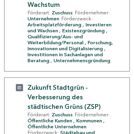
Wachstum
Förderart:
Zuschuss
Fördernehmer:
Unternehmen
Förderzweck:
Arbeitsplatzförderung
Investieren
und Wachsen
Existenzgründung
Qualifizierung/Aus- und
Weiterbildung/Personal
Forschung,
Innovationen und Digitalisierung
Investitionen in Sachanlagen und
Beratung
Unternehmensgründung
Zukunft Stadtgrün -
Verbesserung des
städtischen Grüns (ZSP)
Förderart:
Zuschuss
Fördernehmer:
Öffentliche Kunden
Kommunen
Öffentliche Unternehmen
Förderzweck:
Städtebau und