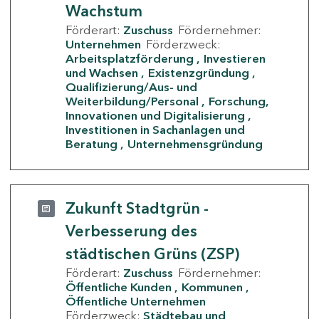
Wachstum
Förderart:
Zuschuss
Fördernehmer:
Unternehmen
Förderzweck:
Arbeitsplatzförderung
Investieren
und Wachsen
Existenzgründung
Qualifizierung/Aus- und
Weiterbildung/Personal
Forschung,
Innovationen und Digitalisierung
Investitionen in Sachanlagen und
Beratung
Unternehmensgründung
Zukunft Stadtgrün -
Verbesserung des
städtischen Grüns (ZSP)
Förderart:
Zuschuss
Fördernehmer:
Öffentliche Kunden
Kommunen
Öffentliche Unternehmen
Förderzweck:
Städtebau und