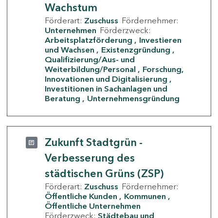
Wachstum
Förderart:
Zuschuss
Fördernehmer:
Unternehmen
Förderzweck:
Arbeitsplatzförderung
Investieren
und Wachsen
Existenzgründung
Qualifizierung/Aus- und
Weiterbildung/Personal
Forschung,
Innovationen und Digitalisierung
Investitionen in Sachanlagen und
Beratung
Unternehmensgründung
Zukunft Stadtgrün -
Verbesserung des
städtischen Grüns (ZSP)
Förderart:
Zuschuss
Fördernehmer:
Öffentliche Kunden
Kommunen
Öffentliche Unternehmen
Förderzweck:
Städtebau und