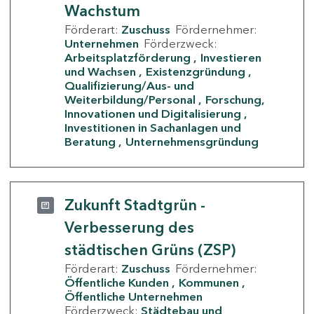
Wachstum
Förderart:
Zuschuss
Fördernehmer:
Unternehmen
Förderzweck:
Arbeitsplatzförderung
Investieren
und Wachsen
Existenzgründung
Qualifizierung/Aus- und
Weiterbildung/Personal
Forschung,
Innovationen und Digitalisierung
Investitionen in Sachanlagen und
Beratung
Unternehmensgründung
Zukunft Stadtgrün -
Verbesserung des
städtischen Grüns (ZSP)
Förderart:
Zuschuss
Fördernehmer:
Öffentliche Kunden
Kommunen
Öffentliche Unternehmen
Förderzweck:
Städtebau und