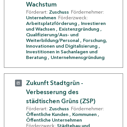
Wachstum
Förderart:
Zuschuss
Fördernehmer:
Unternehmen
Förderzweck:
Arbeitsplatzförderung
Investieren
und Wachsen
Existenzgründung
Qualifizierung/Aus- und
Weiterbildung/Personal
Forschung,
Innovationen und Digitalisierung
Investitionen in Sachanlagen und
Beratung
Unternehmensgründung
Zukunft Stadtgrün -
Verbesserung des
städtischen Grüns (ZSP)
Förderart:
Zuschuss
Fördernehmer:
Öffentliche Kunden
Kommunen
Öffentliche Unternehmen
Förderzweck:
Städtebau und