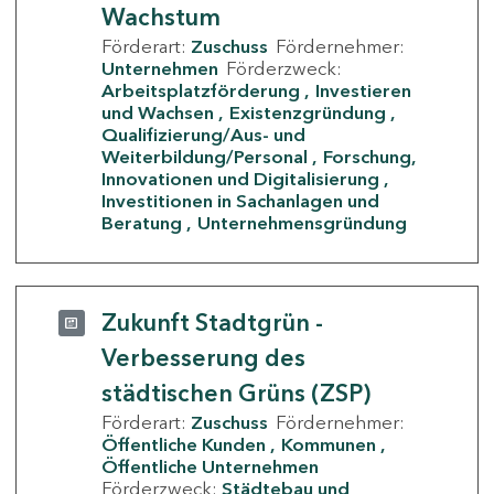
Wachstum
Förderart:
Zuschuss
Fördernehmer:
Unternehmen
Förderzweck:
Arbeitsplatzförderung
Investieren
und Wachsen
Existenzgründung
Qualifizierung/Aus- und
Weiterbildung/Personal
Forschung,
Innovationen und Digitalisierung
Investitionen in Sachanlagen und
Beratung
Unternehmensgründung
Zukunft Stadtgrün -
Verbesserung des
städtischen Grüns (ZSP)
Förderart:
Zuschuss
Fördernehmer:
Öffentliche Kunden
Kommunen
Öffentliche Unternehmen
Förderzweck:
Städtebau und