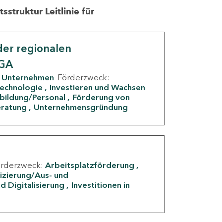
struktur Leitlinie für
er regionalen
IGA
Unternehmen
Förderzweck:
Technologie
Investieren und Wachsen
rbildung/Personal
Förderung von
eratung
Unternehmensgründung
örderzweck:
Arbeitsplatzförderung
fizierung/Aus- und
d Digitalisierung
Investitionen in
g