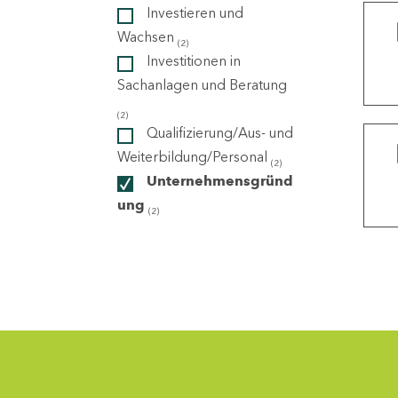
Investieren und
Wachsen
(2)
ndorte
Investitionen in
Sachanlagen und Beratung
(2)
Qualifizierung/Aus- und
Weiterbildung/Personal
(2)
Unternehmensgründ
ung
(2)