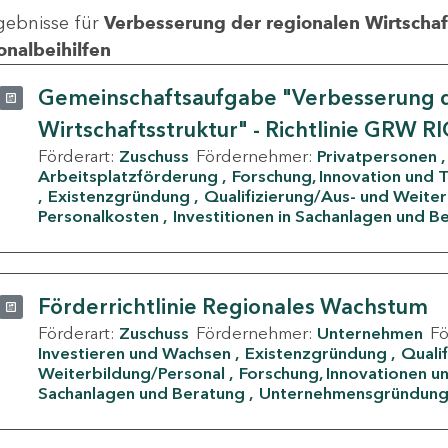
gebnisse für
Verbesserung der regionalen Wirtschafts
onalbeihilfen
Gemeinschaftsaufgabe "Verbesserung d
Wirtschaftsstruktur" - Richtlinie GRW R
Förderart:
Zuschuss
Fördernehmer:
Privatpersonen
Arbeitsplatzförderung
Forschung, Innovation und 
Existenzgründung
Qualifizierung/Aus- und Weite
Personalkosten
Investitionen in Sachanlagen und B
Förderrichtlinie Regionales Wachstum
Förderart:
Zuschuss
Fördernehmer:
Unternehmen
F
Investieren und Wachsen
Existenzgründung
Quali
Weiterbildung/Personal
Forschung, Innovationen un
Sachanlagen und Beratung
Unternehmensgründun