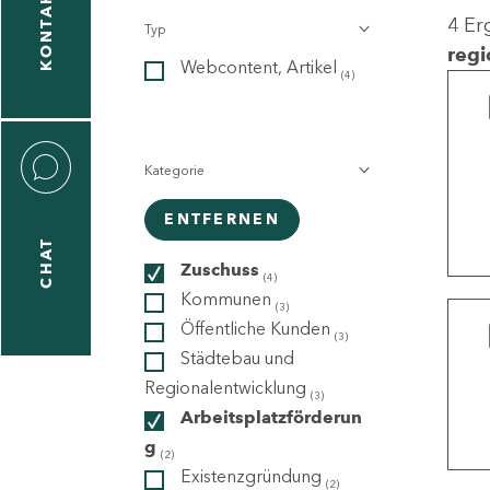
KONTAKT
4 Er
Typ
gen
regi
Webcontent, Artikel
n
(4)
Kategorie
ENTFERNEN
CHAT
icecenter
Zuschuss
(4)
Kommunen
(3)
Öffentliche Kunden
(3)
taktformular
Städtebau und
Regionalentwicklung
(3)
Arbeitsplatzförderun
g
erportal
(2)
Existenzgründung
(2)