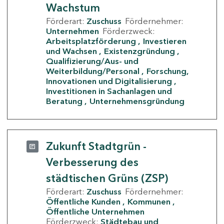
Wachstum
Förderart:
Zuschuss
Fördernehmer:
Unternehmen
Förderzweck:
Arbeitsplatzförderung
Investieren
und Wachsen
Existenzgründung
Qualifizierung/Aus- und
Weiterbildung/Personal
Forschung,
Innovationen und Digitalisierung
Investitionen in Sachanlagen und
Beratung
Unternehmensgründung
Zukunft Stadtgrün -
Verbesserung des
städtischen Grüns (ZSP)
Förderart:
Zuschuss
Fördernehmer:
Öffentliche Kunden
Kommunen
Öffentliche Unternehmen
Förderzweck:
Städtebau und