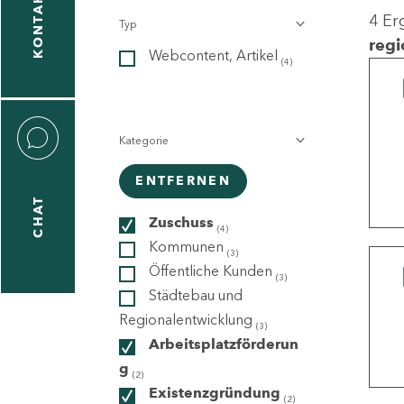
KONTAKT
4 Er
Typ
gen
regi
Webcontent, Artikel
n
(4)
Kategorie
ENTFERNEN
CHAT
icecenter
Zuschuss
(4)
Kommunen
(3)
Öffentliche Kunden
(3)
taktformular
Städtebau und
Regionalentwicklung
(3)
Arbeitsplatzförderun
g
erportal
(2)
Existenzgründung
(2)