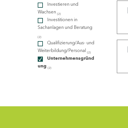
Investieren und
Wachsen
(2)
ndorte
Investitionen in
Sachanlagen und Beratung
(2)
Qualifizierung/Aus- und
Weiterbildung/Personal
(2)
Unternehmensgründ
ung
(2)