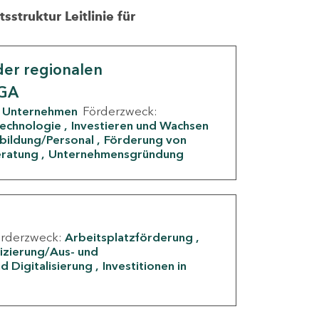
struktur Leitlinie für
er regionalen
IGA
Unternehmen
Förderzweck:
Technologie
Investieren und Wachsen
rbildung/Personal
Förderung von
eratung
Unternehmensgründung
örderzweck:
Arbeitsplatzförderung
fizierung/Aus- und
d Digitalisierung
Investitionen in
g