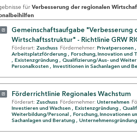
gebnisse für
Verbesserung der regionalen Wirtschafts
onalbeihilfen
Gemeinschaftsaufgabe "Verbesserung d
Wirtschaftsstruktur" - Richtlinie GRW R
Förderart:
Zuschuss
Fördernehmer:
Privatpersonen
Arbeitsplatzförderung
Forschung, Innovation und 
Existenzgründung
Qualifizierung/Aus- und Weite
Personalkosten
Investitionen in Sachanlagen und B
Förderrichtlinie Regionales Wachstum
Förderart:
Zuschuss
Fördernehmer:
Unternehmen
F
Investieren und Wachsen
Existenzgründung
Quali
Weiterbildung/Personal
Forschung, Innovationen un
Sachanlagen und Beratung
Unternehmensgründun