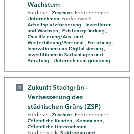
Wachstum
Förderart:
Zuschuss
Fördernehmer:
Unternehmen
Förderzweck:
Arbeitsplatzförderung
Investieren
und Wachsen
Existenzgründung
Qualifizierung/Aus- und
Weiterbildung/Personal
Forschung,
Innovationen und Digitalisierung
Investitionen in Sachanlagen und
Beratung
Unternehmensgründung
Zukunft Stadtgrün -
Verbesserung des
städtischen Grüns (ZSP)
Förderart:
Zuschuss
Fördernehmer:
Öffentliche Kunden
Kommunen
Öffentliche Unternehmen
Förderzweck:
Städtebau und