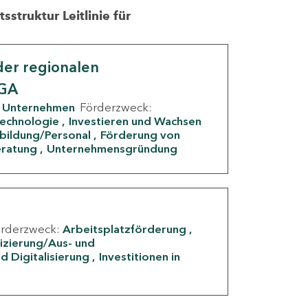
struktur Leitlinie für
er regionalen
IGA
Unternehmen
Förderzweck:
Technologie
Investieren und Wachsen
rbildung/Personal
Förderung von
eratung
Unternehmensgründung
örderzweck:
Arbeitsplatzförderung
fizierung/Aus- und
d Digitalisierung
Investitionen in
g