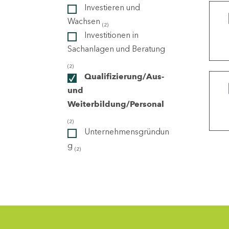
Investieren und
Wachsen
(2)
ndorte
Investitionen in
Sachanlagen und Beratung
(2)
Qualifizierung/Aus-
und
Weiterbildung/Personal
(2)
Unternehmensgründun
g
(2)