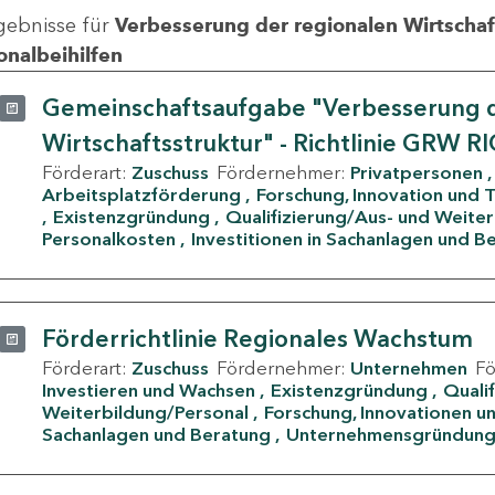
gebnisse für
Verbesserung der regionalen Wirtschafts
onalbeihilfen
Gemeinschaftsaufgabe "Verbesserung d
Wirtschaftsstruktur" - Richtlinie GRW R
Förderart:
Zuschuss
Fördernehmer:
Privatpersonen
Arbeitsplatzförderung
Forschung, Innovation und 
Existenzgründung
Qualifizierung/Aus- und Weite
Personalkosten
Investitionen in Sachanlagen und B
Förderrichtlinie Regionales Wachstum
Förderart:
Zuschuss
Fördernehmer:
Unternehmen
F
Investieren und Wachsen
Existenzgründung
Quali
Weiterbildung/Personal
Forschung, Innovationen un
Sachanlagen und Beratung
Unternehmensgründun