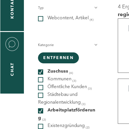
KONTAKT
4 Er
Typ
gen
regi
Webcontent, Artikel
n
(4)
Kategorie
ENTFERNEN
CHAT
icecenter
Zuschuss
(4)
Kommunen
(3)
Öffentliche Kunden
(3)
taktformular
Städtebau und
Regionalentwicklung
(3)
Arbeitsplatzförderun
g
erportal
(2)
Existenzgründung
(2)