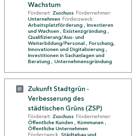
Wachstum
Förderart:
Zuschuss
Fördernehmer:
Unternehmen
Förderzweck:
Arbeitsplatzförderung
Investieren
und Wachsen
Existenzgründung
Qualifizierung/Aus- und
Weiterbildung/Personal
Forschung,
Innovationen und Digitalisierung
Investitionen in Sachanlagen und
Beratung
Unternehmensgründung
Zukunft Stadtgrün -
Verbesserung des
städtischen Grüns (ZSP)
Förderart:
Zuschuss
Fördernehmer:
Öffentliche Kunden
Kommunen
Öffentliche Unternehmen
Förderzweck:
Städtebau und