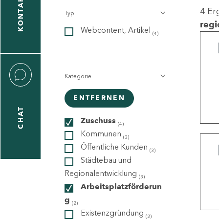
KONTAKT
4 Er
Typ
gen
regi
Webcontent, Artikel
n
(4)
Kategorie
ENTFERNEN
CHAT
icecenter
Zuschuss
(4)
Kommunen
(3)
Öffentliche Kunden
(3)
taktformular
Städtebau und
Regionalentwicklung
(3)
Arbeitsplatzförderun
g
erportal
(2)
Existenzgründung
(2)