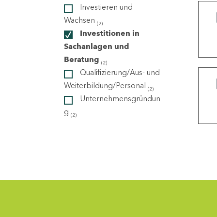
Investieren und
Wachsen
(2)
ndorte
Investitionen in
Sachanlagen und
Beratung
(2)
Qualifizierung/Aus- und
Weiterbildung/Personal
(2)
Unternehmensgründun
g
(2)