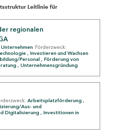
struktur Leitlinie für
er regionalen
IGA
Unternehmen
Förderzweck:
Technologie
Investieren und Wachsen
rbildung/Personal
Förderung von
eratung
Unternehmensgründung
örderzweck:
Arbeitsplatzförderung
fizierung/Aus- und
d Digitalisierung
Investitionen in
g