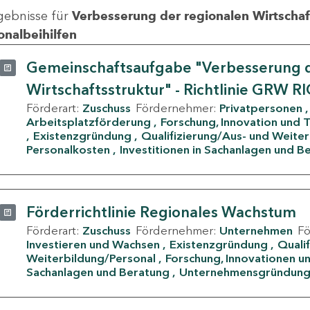
gebnisse für
Verbesserung der regionalen Wirtschafts
onalbeihilfen
Gemeinschaftsaufgabe "Verbesserung d
Wirtschaftsstruktur" - Richtlinie GRW R
Förderart:
Zuschuss
Fördernehmer:
Privatpersonen
Arbeitsplatzförderung
Forschung, Innovation und 
Existenzgründung
Qualifizierung/Aus- und Weite
Personalkosten
Investitionen in Sachanlagen und B
Förderrichtlinie Regionales Wachstum
Förderart:
Zuschuss
Fördernehmer:
Unternehmen
F
Investieren und Wachsen
Existenzgründung
Quali
Weiterbildung/Personal
Forschung, Innovationen un
Sachanlagen und Beratung
Unternehmensgründun