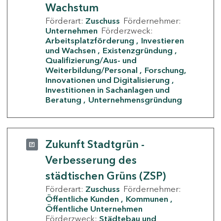
Wachstum
Förderart:
Zuschuss
Fördernehmer:
Unternehmen
Förderzweck:
Arbeitsplatzförderung
Investieren
und Wachsen
Existenzgründung
Qualifizierung/Aus- und
Weiterbildung/Personal
Forschung,
Innovationen und Digitalisierung
Investitionen in Sachanlagen und
Beratung
Unternehmensgründung
Zukunft Stadtgrün -
Verbesserung des
städtischen Grüns (ZSP)
Förderart:
Zuschuss
Fördernehmer:
Öffentliche Kunden
Kommunen
Öffentliche Unternehmen
Förderzweck:
Städtebau und