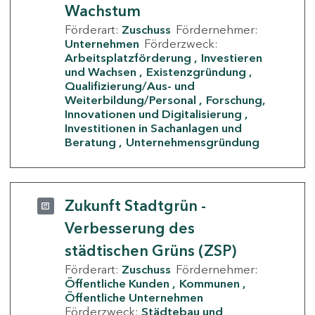
Wachstum
Förderart:
Zuschuss
Fördernehmer:
Unternehmen
Förderzweck:
Arbeitsplatzförderung
Investieren
und Wachsen
Existenzgründung
Qualifizierung/Aus- und
Weiterbildung/Personal
Forschung,
Innovationen und Digitalisierung
Investitionen in Sachanlagen und
Beratung
Unternehmensgründung
Zukunft Stadtgrün -
Verbesserung des
städtischen Grüns (ZSP)
Förderart:
Zuschuss
Fördernehmer:
Öffentliche Kunden
Kommunen
Öffentliche Unternehmen
Förderzweck:
Städtebau und