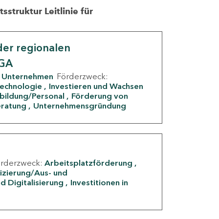
struktur Leitlinie für
er regionalen
IGA
Unternehmen
Förderzweck:
Technologie
Investieren und Wachsen
rbildung/Personal
Förderung von
eratung
Unternehmensgründung
örderzweck:
Arbeitsplatzförderung
fizierung/Aus- und
d Digitalisierung
Investitionen in
g