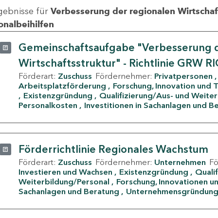
gebnisse für
Verbesserung der regionalen Wirtschafts
onalbeihilfen
Gemeinschaftsaufgabe "Verbesserung d
Wirtschaftsstruktur" - Richtlinie GRW R
Förderart:
Zuschuss
Fördernehmer:
Privatpersonen
Arbeitsplatzförderung
Forschung, Innovation und 
Existenzgründung
Qualifizierung/Aus- und Weite
Personalkosten
Investitionen in Sachanlagen und B
Förderrichtlinie Regionales Wachstum
Förderart:
Zuschuss
Fördernehmer:
Unternehmen
F
Investieren und Wachsen
Existenzgründung
Quali
Weiterbildung/Personal
Forschung, Innovationen un
Sachanlagen und Beratung
Unternehmensgründun