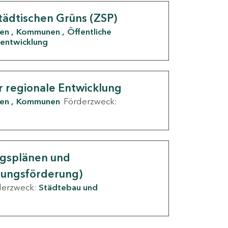
tädtischen Grüns (ZSP)
den
Kommunen
Öffentliche
entwicklung
r regionale Entwicklung
den
Kommunen
Förderzweck:
ngsplänen und
nungsförderung)
derzweck:
Städtebau und