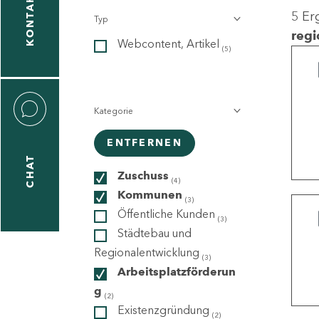
KONTAKT
5 Er
Typ
gen
regi
Webcontent, Artikel
n
(5)
Kategorie
ENTFERNEN
CHAT
icecenter
Zuschuss
(4)
Kommunen
(3)
Öffentliche Kunden
(3)
taktformular
Städtebau und
Regionalentwicklung
(3)
Arbeitsplatzförderun
g
erportal
(2)
Existenzgründung
(2)