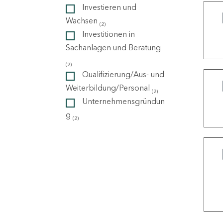
Investieren und
Wachsen
(2)
ndorte
Investitionen in
Sachanlagen und Beratung
(2)
Qualifizierung/Aus- und
Weiterbildung/Personal
(2)
Unternehmensgründun
g
(2)