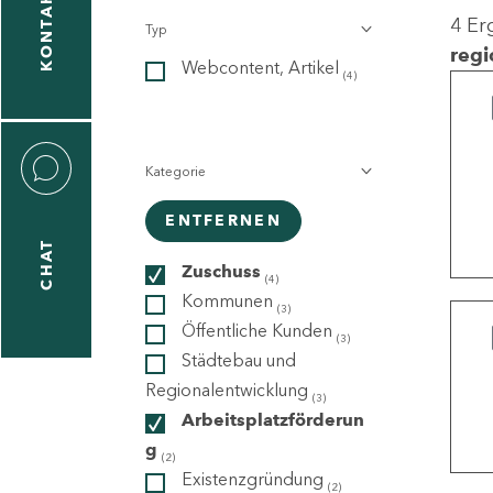
KONTAKT
4 Er
Typ
gen
regi
Webcontent, Artikel
n
(4)
Kategorie
ENTFERNEN
CHAT
icecenter
Zuschuss
(4)
Kommunen
(3)
Öffentliche Kunden
(3)
taktformular
Städtebau und
Regionalentwicklung
(3)
Arbeitsplatzförderun
g
erportal
(2)
Existenzgründung
(2)