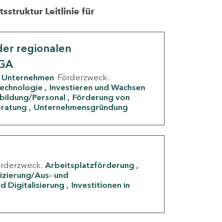
struktur Leitlinie für
er regionalen
IGA
Unternehmen
Förderzweck:
Technologie
Investieren und Wachsen
rbildung/Personal
Förderung von
eratung
Unternehmensgründung
örderzweck:
Arbeitsplatzförderung
fizierung/Aus- und
d Digitalisierung
Investitionen in
g