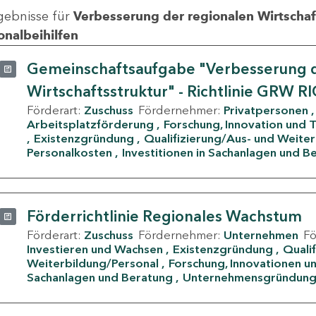
gebnisse für
Verbesserung der regionalen Wirtschafts
onalbeihilfen
Gemeinschaftsaufgabe "Verbesserung d
Wirtschaftsstruktur" - Richtlinie GRW R
Förderart:
Zuschuss
Fördernehmer:
Privatpersonen
Arbeitsplatzförderung
Forschung, Innovation und 
Existenzgründung
Qualifizierung/Aus- und Weite
Personalkosten
Investitionen in Sachanlagen und B
Förderrichtlinie Regionales Wachstum
Förderart:
Zuschuss
Fördernehmer:
Unternehmen
F
Investieren und Wachsen
Existenzgründung
Quali
Weiterbildung/Personal
Forschung, Innovationen un
Sachanlagen und Beratung
Unternehmensgründun