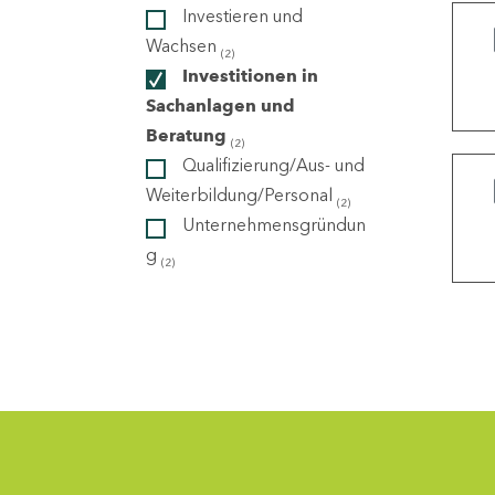
Investieren und
Wachsen
(2)
ndorte
Investitionen in
Sachanlagen und
Beratung
(2)
Qualifizierung/Aus- und
Weiterbildung/Personal
(2)
Unternehmensgründun
g
(2)