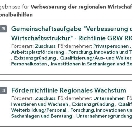
gebnisse für
Verbesserung der regionalen Wirtschafts
onalbeihilfen
Gemeinschaftsaufgabe "Verbesserung d
Wirtschaftsstruktur" - Richtlinie GRW R
Förderart:
Zuschuss
Fördernehmer:
Privatpersonen
Arbeitsplatzförderung
Forschung, Innovation und 
Existenzgründung
Qualifizierung/Aus- und Weite
Personalkosten
Investitionen in Sachanlagen und B
Förderrichtlinie Regionales Wachstum
Förderart:
Zuschuss
Fördernehmer:
Unternehmen
F
Investieren und Wachsen
Existenzgründung
Quali
Weiterbildung/Personal
Forschung, Innovationen un
Sachanlagen und Beratung
Unternehmensgründun