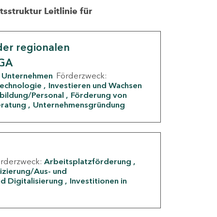
struktur Leitlinie für
er regionalen
IGA
Unternehmen
Förderzweck:
Technologie
Investieren und Wachsen
rbildung/Personal
Förderung von
eratung
Unternehmensgründung
örderzweck:
Arbeitsplatzförderung
fizierung/Aus- und
d Digitalisierung
Investitionen in
g