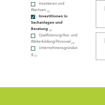
Investieren und
Wachsen
(2)
ndorte
Investitionen in
Sachanlagen und
Beratung
(2)
Qualifizierung/Aus- und
Weiterbildung/Personal
(2)
Unternehmensgründun
g
(2)