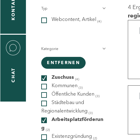
KONTAKT
4 Er
Typ
gen
regi
Webcontent, Artikel
n
(4)
Kategorie
ENTFERNEN
CHAT
icecenter
Zuschuss
(4)
Kommunen
(3)
Öffentliche Kunden
(3)
taktformular
Städtebau und
Regionalentwicklung
(3)
Arbeitsplatzförderun
g
erportal
(2)
Existenzgründung
(2)