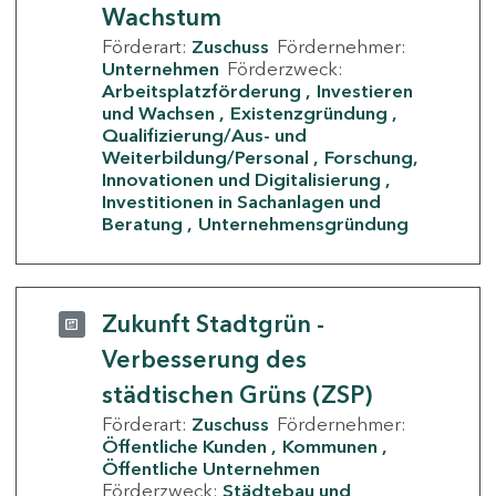
Wachstum
Förderart:
Zuschuss
Fördernehmer:
Unternehmen
Förderzweck:
Arbeitsplatzförderung
Investieren
und Wachsen
Existenzgründung
Qualifizierung/Aus- und
Weiterbildung/Personal
Forschung,
Innovationen und Digitalisierung
Investitionen in Sachanlagen und
Beratung
Unternehmensgründung
Zukunft Stadtgrün -
Verbesserung des
städtischen Grüns (ZSP)
Förderart:
Zuschuss
Fördernehmer:
Öffentliche Kunden
Kommunen
Öffentliche Unternehmen
Förderzweck:
Städtebau und