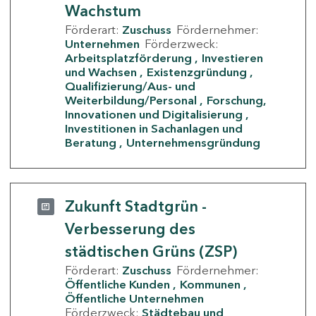
Wachstum
Förderart:
Zuschuss
Fördernehmer:
Unternehmen
Förderzweck:
Arbeitsplatzförderung
Investieren
und Wachsen
Existenzgründung
Qualifizierung/Aus- und
Weiterbildung/Personal
Forschung,
Innovationen und Digitalisierung
Investitionen in Sachanlagen und
Beratung
Unternehmensgründung
Zukunft Stadtgrün -
Verbesserung des
städtischen Grüns (ZSP)
Förderart:
Zuschuss
Fördernehmer:
Öffentliche Kunden
Kommunen
Öffentliche Unternehmen
Förderzweck:
Städtebau und