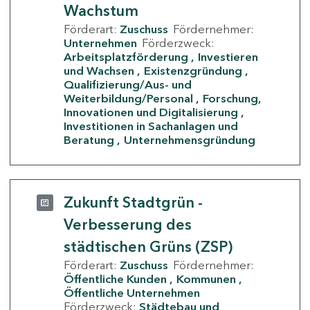
Wachstum
Förderart:
Zuschuss
Fördernehmer:
Unternehmen
Förderzweck:
Arbeitsplatzförderung
Investieren
und Wachsen
Existenzgründung
Qualifizierung/Aus- und
Weiterbildung/Personal
Forschung,
Innovationen und Digitalisierung
Investitionen in Sachanlagen und
Beratung
Unternehmensgründung
Zukunft Stadtgrün -
Verbesserung des
städtischen Grüns (ZSP)
Förderart:
Zuschuss
Fördernehmer:
Öffentliche Kunden
Kommunen
Öffentliche Unternehmen
Förderzweck:
Städtebau und