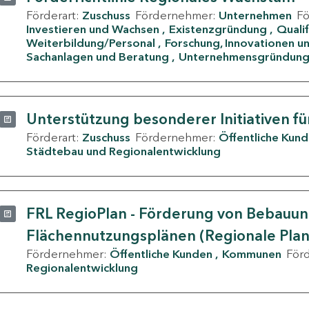
Förderart:
Zuschuss
Fördernehmer:
Unternehmen
F
Investieren und Wachsen
Existenzgründung
Quali
Weiterbildung/Personal
Forschung, Innovationen un
Sachanlagen und Beratung
Unternehmensgründun
Unterstützung besonderer Initiativen fü
Förderart:
Zuschuss
Fördernehmer:
Öffentliche Kun
Städtebau und Regionalentwicklung
FRL RegioPlan - Förderung von Bebauu
Flächennutzungsplänen (Regionale Pla
Fördernehmer:
Öffentliche Kunden
Kommunen
För
Regionalentwicklung