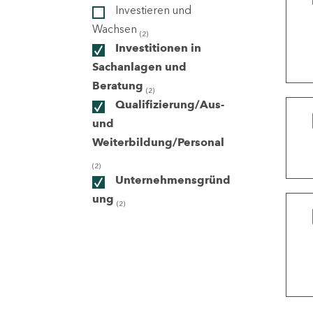
Investieren und
Wachsen
(2)
ndorte
Investitionen in
Sachanlagen und
Beratung
(2)
Qualifizierung/Aus-
und
Weiterbildung/Personal
(2)
Unternehmensgründ
ung
(2)