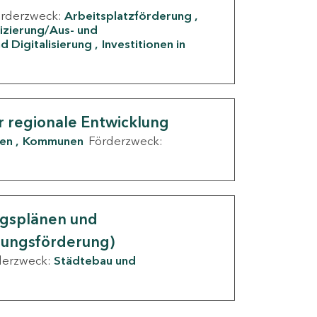
örderzweck:
Arbeitsplatzförderung
fizierung/Aus- und
d Digitalisierung
Investitionen in
g
r regionale Entwicklung
den
Kommunen
Förderzweck:
ngsplänen und
nungsförderung)
derzweck:
Städtebau und