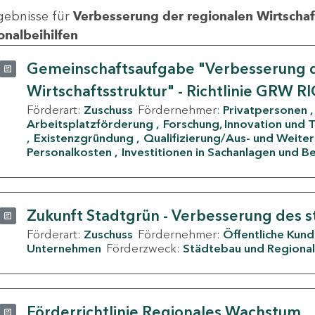
gebnisse für
Verbesserung der regionalen Wirtschafts
onalbeihilfen
Gemeinschaftsaufgabe "Verbesserung d
Wirtschaftsstruktur" - Richtlinie GRW R
Förderart:
Zuschuss
Fördernehmer:
Privatpersonen
Arbeitsplatzförderung
Forschung, Innovation und 
Existenzgründung
Qualifizierung/Aus- und Weite
Personalkosten
Investitionen in Sachanlagen und B
Zukunft Stadtgrün - Verbesserung des s
Förderart:
Zuschuss
Fördernehmer:
Öffentliche Kun
Unternehmen
Förderzweck:
Städtebau und Regional
Förderrichtlinie Regionales Wachstum