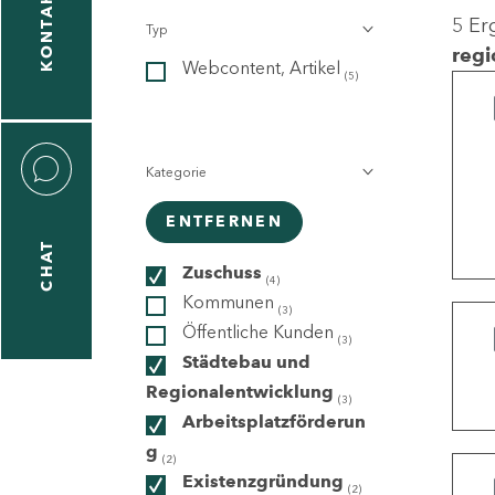
KONTAKT
5 Er
Typ
gen
regi
Webcontent, Artikel
n
(5)
Kategorie
ENTFERNEN
CHAT
icecenter
Zuschuss
(4)
Kommunen
(3)
Öffentliche Kunden
(3)
taktformular
Städtebau und
Regionalentwicklung
(3)
Arbeitsplatzförderun
g
erportal
(2)
Existenzgründung
(2)