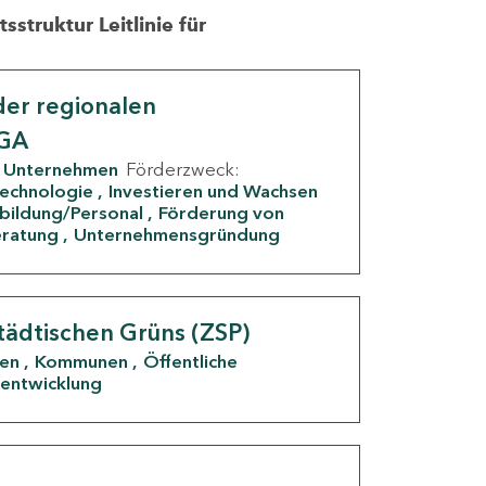
struktur Leitlinie für
er regionalen
IGA
Unternehmen
Förderzweck:
Technologie
Investieren und Wachsen
rbildung/Personal
Förderung von
eratung
Unternehmensgründung
tädtischen Grüns (ZSP)
den
Kommunen
Öffentliche
entwicklung