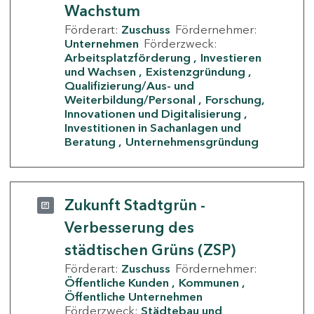
Wachstum
Förderart:
Zuschuss
Fördernehmer:
Unternehmen
Förderzweck:
Arbeitsplatzförderung
Investieren
und Wachsen
Existenzgründung
Qualifizierung/Aus- und
Weiterbildung/Personal
Forschung,
Innovationen und Digitalisierung
Investitionen in Sachanlagen und
Beratung
Unternehmensgründung
Zukunft Stadtgrün -
Verbesserung des
städtischen Grüns (ZSP)
Förderart:
Zuschuss
Fördernehmer:
Öffentliche Kunden
Kommunen
Öffentliche Unternehmen
Förderzweck:
Städtebau und