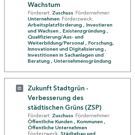
Wachstum
Förderart:
Zuschuss
Fördernehmer:
Unternehmen
Förderzweck:
Arbeitsplatzförderung
Investieren
und Wachsen
Existenzgründung
Qualifizierung/Aus- und
Weiterbildung/Personal
Forschung,
Innovationen und Digitalisierung
Investitionen in Sachanlagen und
Beratung
Unternehmensgründung
Zukunft Stadtgrün -
Verbesserung des
städtischen Grüns (ZSP)
Förderart:
Zuschuss
Fördernehmer:
Öffentliche Kunden
Kommunen
Öffentliche Unternehmen
Förderzweck:
Städtebau und