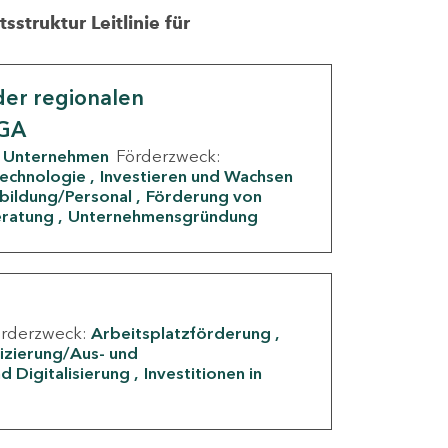
struktur Leitlinie für
er regionalen
IGA
Unternehmen
Förderzweck:
Technologie
Investieren und Wachsen
rbildung/Personal
Förderung von
eratung
Unternehmensgründung
örderzweck:
Arbeitsplatzförderung
fizierung/Aus- und
d Digitalisierung
Investitionen in
g