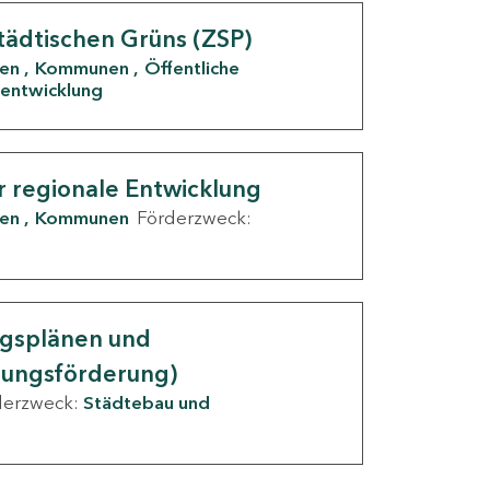
tädtischen Grüns (ZSP)
den
Kommunen
Öffentliche
entwicklung
r regionale Entwicklung
den
Kommunen
Förderzweck:
ngsplänen und
nungsförderung)
derzweck:
Städtebau und