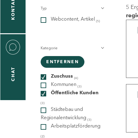
KONTAKT
5 Er
Typ
gen
regi
Webcontent, Artikel
n
(5)
Kategorie
ENTFERNEN
CHAT
icecenter
Zuschuss
(4)
Kommunen
(3)
Öffentliche Kunden
taktformular
(3)
Städtebau und
Regionalentwicklung
(3)
Arbeitsplatzförderung
erportal
(2)