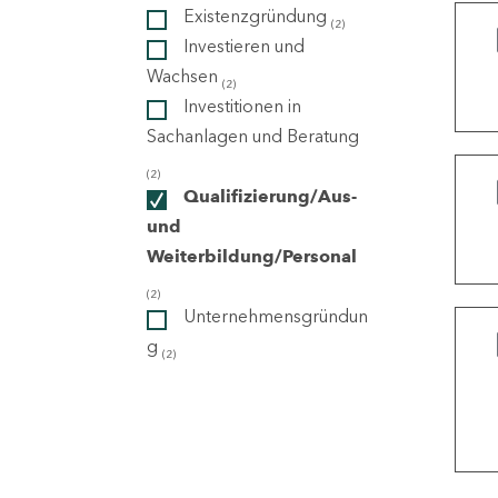
Existenzgründung
(2)
Investieren und
ndorte
Wachsen
(2)
Investitionen in
Sachanlagen und Beratung
(2)
Qualifizierung/Aus-
und
Weiterbildung/Personal
(2)
Unternehmensgründun
g
(2)