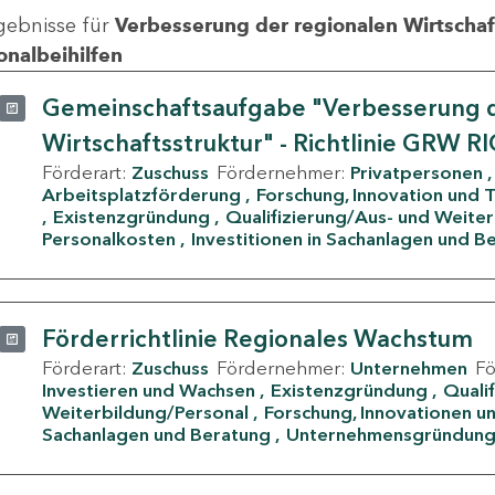
gebnisse für
Verbesserung der regionalen Wirtschafts
onalbeihilfen
Gemeinschaftsaufgabe "Verbesserung d
Wirtschaftsstruktur" - Richtlinie GRW R
Förderart:
Zuschuss
Fördernehmer:
Privatpersonen
Arbeitsplatzförderung
Forschung, Innovation und 
Existenzgründung
Qualifizierung/Aus- und Weite
Personalkosten
Investitionen in Sachanlagen und B
Förderrichtlinie Regionales Wachstum
Förderart:
Zuschuss
Fördernehmer:
Unternehmen
F
Investieren und Wachsen
Existenzgründung
Quali
Weiterbildung/Personal
Forschung, Innovationen un
Sachanlagen und Beratung
Unternehmensgründun