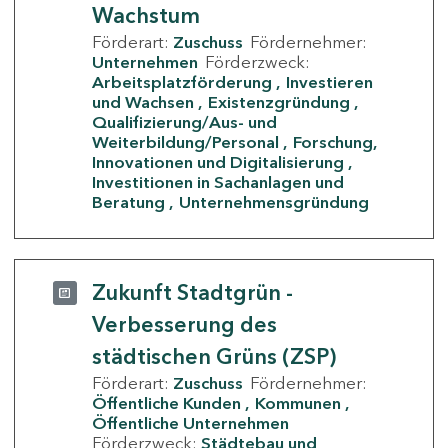
Wachstum
Förderart:
Zuschuss
Fördernehmer:
Unternehmen
Förderzweck:
Arbeitsplatzförderung
Investieren
und Wachsen
Existenzgründung
Qualifizierung/Aus- und
Weiterbildung/Personal
Forschung,
Innovationen und Digitalisierung
Investitionen in Sachanlagen und
Beratung
Unternehmensgründung
Zukunft Stadtgrün -
Verbesserung des
städtischen Grüns (ZSP)
Förderart:
Zuschuss
Fördernehmer:
Öffentliche Kunden
Kommunen
Öffentliche Unternehmen
Förderzweck:
Städtebau und