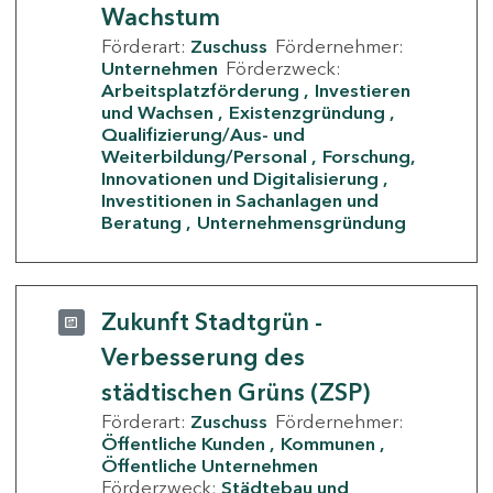
Wachstum
Förderart:
Zuschuss
Fördernehmer:
Unternehmen
Förderzweck:
Arbeitsplatzförderung
Investieren
und Wachsen
Existenzgründung
Qualifizierung/Aus- und
Weiterbildung/Personal
Forschung,
Innovationen und Digitalisierung
Investitionen in Sachanlagen und
Beratung
Unternehmensgründung
Zukunft Stadtgrün -
Verbesserung des
städtischen Grüns (ZSP)
Förderart:
Zuschuss
Fördernehmer:
Öffentliche Kunden
Kommunen
Öffentliche Unternehmen
Förderzweck:
Städtebau und