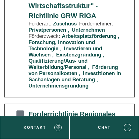
Wirtschaftsstruktur" -
Richtlinie GRW RIGA
Förderart:
Zuschuss
Fördernehmer:
Privatpersonen
Unternehmen
Förderzweck:
Arbeitsplatzförderung
Forschung, Innovation und
Technologie
Investieren und
Wachsen
Existenzgründung
Qualifizierung/Aus- und
Weiterbildung/Personal
Förderung
von Personalkosten
Investitionen in
Sachanlagen und Beratung
Unternehmensgründung
Förderrichtlinie Regionales
Wachstum
KONTAKT
CHAT
Förderart:
Zuschuss
Fördernehmer:
Unternehmen
Förderzweck: