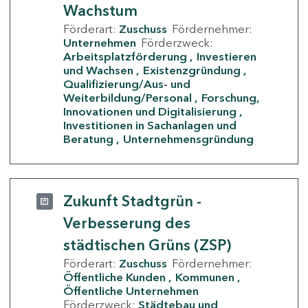
Wachstum
Förderart:
Zuschuss
Fördernehmer:
Unternehmen
Förderzweck:
Arbeitsplatzförderung
Investieren
und Wachsen
Existenzgründung
Qualifizierung/Aus- und
Weiterbildung/Personal
Forschung,
Innovationen und Digitalisierung
Investitionen in Sachanlagen und
Beratung
Unternehmensgründung
Zukunft Stadtgrün -
Verbesserung des
städtischen Grüns (ZSP)
Förderart:
Zuschuss
Fördernehmer:
Öffentliche Kunden
Kommunen
Öffentliche Unternehmen
Förderzweck:
Städtebau und