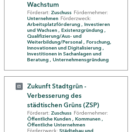
Wachstum
Förderart:
Zuschuss
Fördernehmer:
Unternehmen
Förderzweck:
Arbeitsplatzförderung
Investieren
und Wachsen
Existenzgründung
Qualifizierung/Aus- und
Weiterbildung/Personal
Forschung,
Innovationen und Digitalisierung
Investitionen in Sachanlagen und
Beratung
Unternehmensgründung
Zukunft Stadtgrün -
Verbesserung des
städtischen Grüns (ZSP)
Förderart:
Zuschuss
Fördernehmer:
Öffentliche Kunden
Kommunen
Öffentliche Unternehmen
Förderzweck:
Städtebau und