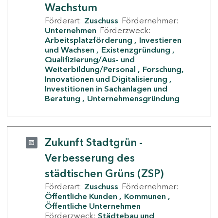
Wachstum
Förderart:
Zuschuss
Fördernehmer:
Unternehmen
Förderzweck:
Arbeitsplatzförderung
Investieren
und Wachsen
Existenzgründung
Qualifizierung/Aus- und
Weiterbildung/Personal
Forschung,
Innovationen und Digitalisierung
Investitionen in Sachanlagen und
Beratung
Unternehmensgründung
Zukunft Stadtgrün -
Verbesserung des
städtischen Grüns (ZSP)
Förderart:
Zuschuss
Fördernehmer:
Öffentliche Kunden
Kommunen
Öffentliche Unternehmen
Förderzweck:
Städtebau und