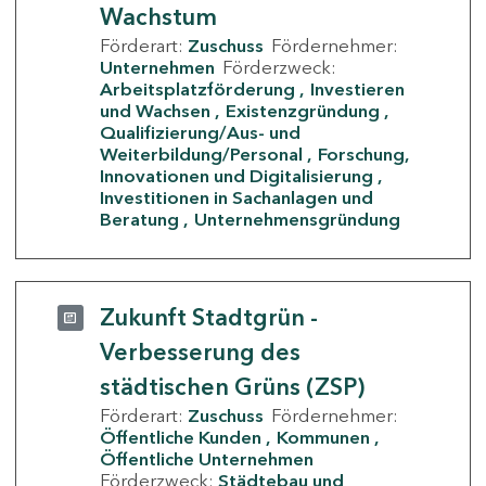
Wachstum
Förderart:
Zuschuss
Fördernehmer:
Unternehmen
Förderzweck:
Arbeitsplatzförderung
Investieren
und Wachsen
Existenzgründung
Qualifizierung/Aus- und
Weiterbildung/Personal
Forschung,
Innovationen und Digitalisierung
Investitionen in Sachanlagen und
Beratung
Unternehmensgründung
Zukunft Stadtgrün -
Verbesserung des
städtischen Grüns (ZSP)
Förderart:
Zuschuss
Fördernehmer:
Öffentliche Kunden
Kommunen
Öffentliche Unternehmen
Förderzweck:
Städtebau und