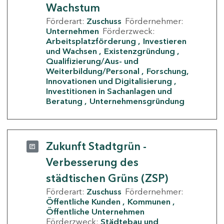
Wachstum
Förderart:
Zuschuss
Fördernehmer:
Unternehmen
Förderzweck:
Arbeitsplatzförderung
Investieren
und Wachsen
Existenzgründung
Qualifizierung/Aus- und
Weiterbildung/Personal
Forschung,
Innovationen und Digitalisierung
Investitionen in Sachanlagen und
Beratung
Unternehmensgründung
Zukunft Stadtgrün -
Verbesserung des
städtischen Grüns (ZSP)
Förderart:
Zuschuss
Fördernehmer:
Öffentliche Kunden
Kommunen
Öffentliche Unternehmen
Förderzweck:
Städtebau und