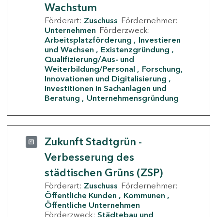
Wachstum
Förderart:
Zuschuss
Fördernehmer:
Unternehmen
Förderzweck:
Arbeitsplatzförderung
Investieren
und Wachsen
Existenzgründung
Qualifizierung/Aus- und
Weiterbildung/Personal
Forschung,
Innovationen und Digitalisierung
Investitionen in Sachanlagen und
Beratung
Unternehmensgründung
Zukunft Stadtgrün -
Verbesserung des
städtischen Grüns (ZSP)
Förderart:
Zuschuss
Fördernehmer:
Öffentliche Kunden
Kommunen
Öffentliche Unternehmen
Förderzweck:
Städtebau und